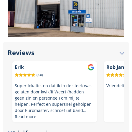
Reviews
Erik
Rob Janss
(5.0)
(5.
Super lokatie, na dat ik in de steek was
Vriendelijk, 
gelaten door kwikfit Weert (hadden
geen zin en personeel) om mij te
helpen. Perfect en supersnel geholpen
door Euromaster, schroef uit band…
Read more